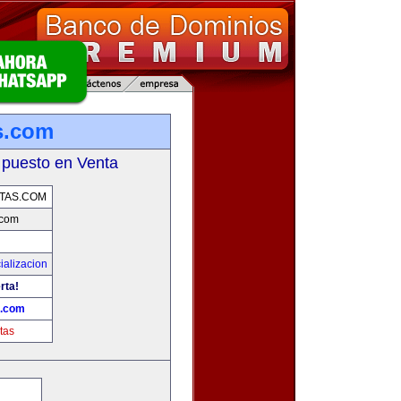
s.com
 puesto en Venta
TAS.COM
.com
ializacion
rta!
s.com
tas