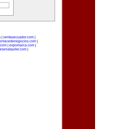
m
|
ventasecuador.com
|
enlacedenegocios.com
|
.com
|
expomarca.com
|
esenalquiler.com
|