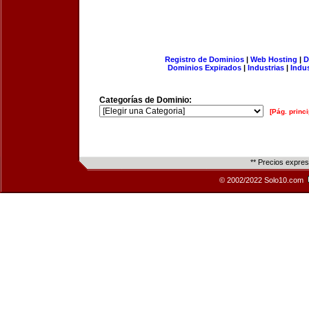
Registro de Dominios
|
Web Hosting
|
D
Dominios Expirados
|
Industrias
|
Indu
Categorías de Dominio:
[Pág. princi
** Precios expre
© 2002/2022 Solo10.com