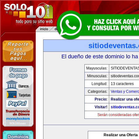
sitiodeventas
El dueño de este dominio lo ha
Mayusculas:
SITIODEVENTA
Minusculas:
sitiodeventas.c
Longitud:
13 caracteres
Categorias:
Ventas y Comerc
Precio:
Realizar una ofe
Visitar!
sitiodeventas.
Serán consideradas ofer
Realizar una Oferta