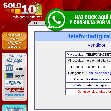
telefoniadigita
Vendido!
Mayusculas:
TELEFONIADIGI
Minusculas:
telefoniadigital.c
Longitud:
16 caracteres
Categorias:
Comunicaciones y
Precio:
Realizar una ofer
Visitar!
telefoniadigital.
Serán consideradas ofer