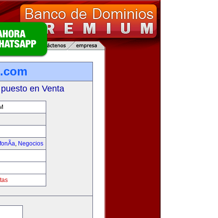
l.com
 puesto en Venta
M
fonÃ­a
,
Negocios
tas