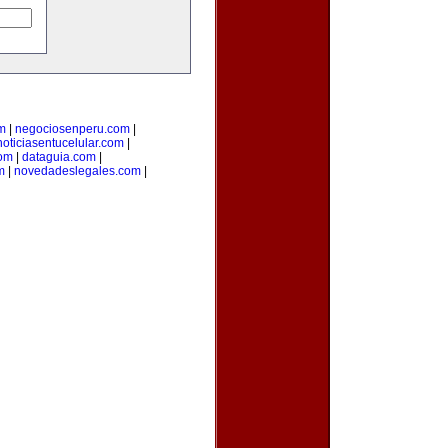
m
|
negociosenperu.com
|
noticiasentucelular.com
|
com
|
dataguia.com
|
m
|
novedadeslegales.com
|