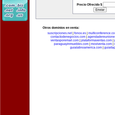
Precio Ofrecido $
Otros dominios en venta:
suscripciones.net
|
fonox.es
|
multiconference.c
contactodenegocios.com
|
agendadereunione
ventasporemail.com
|
plataformaventas.com
|
paraguayinmuebles.com
|
moviventa.com
|
guialatinoamerica.com
|
guiait