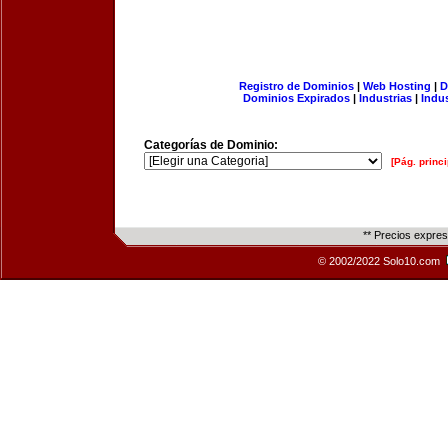
Registro de Dominios
|
Web Hosting
|
D
Dominios Expirados
|
Industrias
|
Indu
Categorías de Dominio:
[Pág. princi
** Precios expre
© 2002/2022 Solo10.com