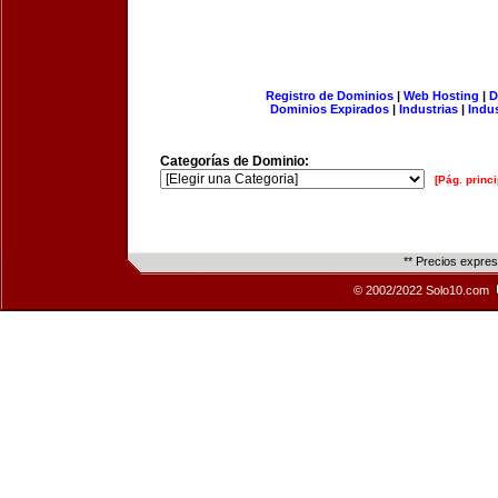
Registro de Dominios
|
Web Hosting
|
D
Dominios Expirados
|
Industrias
|
Indu
Categorías de Dominio:
[Pág. princi
** Precios expre
© 2002/2022 Solo10.com