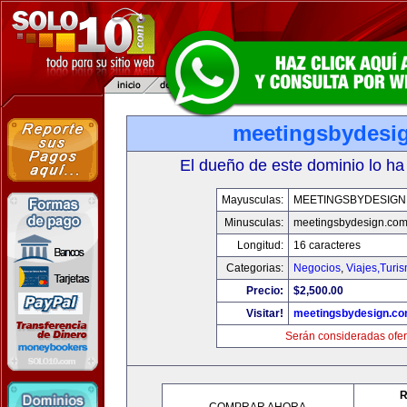
meetingsbydesi
El dueño de este dominio lo ha
Mayusculas:
MEETINGSBYDESIGN
Minusculas:
meetingsbydesign.co
Longitud:
16 caracteres
Categorias:
Negocios
,
Viajes,Turi
Precio:
$2,500.00
Visitar!
meetingsbydesign.c
Serán consideradas ofer
R